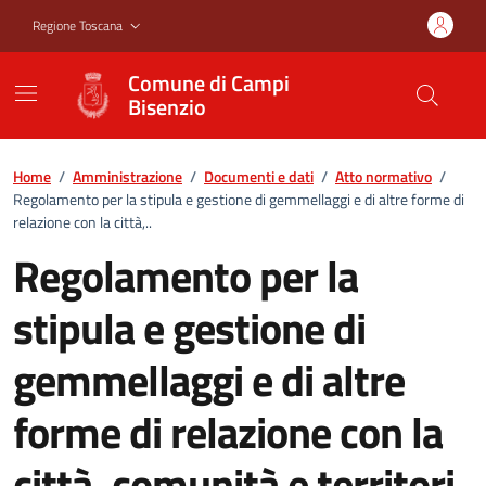
Vai ai contenuti
Vai al footer
Regione Toscana
Comune di Campi
Bisenzio
Home
/
Amministrazione
/
Documenti e dati
/
Atto normativo
/
Regolamento per la stipula e gestione di gemmellaggi e di altre forme di
relazione con la città,..
Regolamento per la
stipula e gestione di
gemmellaggi e di altre
forme di relazione con la
città, comunità e territori