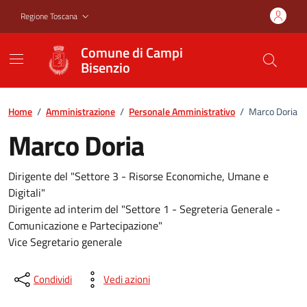
Vai ai contenuti
Vai al footer
Regione Toscana
Comune di Campi
Bisenzio
Home
/
Amministrazione
/
Personale Amministrativo
/
Marco Doria
Marco Doria
Dirigente del "Settore 3 - Risorse Economiche, Umane e
Digitali"
Dirigente ad interim del "Settore 1 - Segreteria Generale -
Comunicazione e Partecipazione"
Vice Segretario generale
Condividi
Vedi azioni