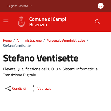
Vai ai contenuti
Vai al footer
Regione Toscana
Comune di Campi
Bisenzio
Home
/
Amministrazione
/
Personale Amministrativo
/
Stefano Ventisette
Stefano Ventisette
Elevata Qualificazione dell'U.O. 3.4: Sistemi Informatici e
Transizione Digitale
Condividi
Vedi azioni