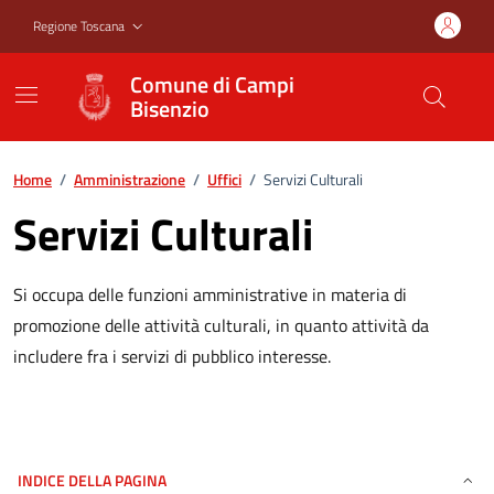
Vai ai contenuti
Vai al footer
Regione Toscana
Comune di Campi
Bisenzio
Home
/
Amministrazione
/
Uffici
/
Servizi Culturali
Servizi Culturali
Si occupa delle funzioni amministrative in materia di
promozione delle attività culturali, in quanto attività da
includere fra i servizi di pubblico interesse.
INDICE DELLA PAGINA