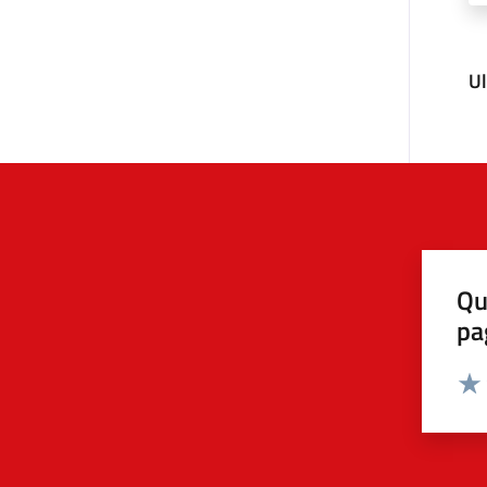
U
Qu
pa
Valut
Valu