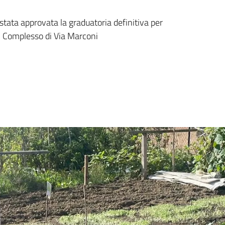
oria definitiva orti urban
ata approvata la graduatoria definitiva per
el Complesso di Via Marconi