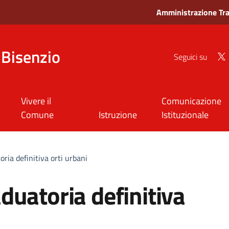
Amministrazione Tr
Bisenzio
Seguici su
Vivere il
Comunicazione
Comune
Istruzione
Istituzionale
ria definitiva orti urbani
uatoria definitiva