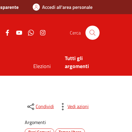
asparente
Accedi all'area personale
Twitter
Facebook
Youtube
Whatsapp
Instagram
Cerca
Tutti gli
Elezioni
argomenti
Condividi
Vedi azioni
Argomenti
Beni Comuni
Tempo libero