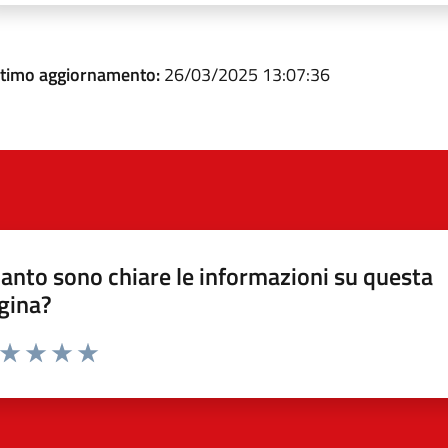
ltimo aggiornamento:
26/03/2025 13:07:36
anto sono chiare le informazioni su questa
gina?
a da 1 a 5 stelle la pagina
ta 1 stelle su 5
Valuta 2 stelle su 5
Valuta 3 stelle su 5
Valuta 4 stelle su 5
Valuta 5 stelle su 5