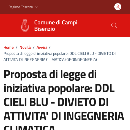
Vai ai contenuti
Vai al footer
Regione Toscana
Comune di Campi
Bisenzio
Home
/
Novità
/
Avvisi
/
Proposta di legge di iniziativa popolare: DDL CIELI BLU - DIVIETO DI
ATTIVITA' DI INGEGNERIA CLIMATICA (GEOINGEGNERIA)
Proposta di legge di
iniziativa popolare: DDL
CIELI BLU - DIVIETO DI
ATTIVITA' DI INGEGNERIA
CLIMATICA