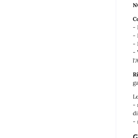
N
C
- 
- 
- 
- 
l'
R
ga
L
-
di
-
G