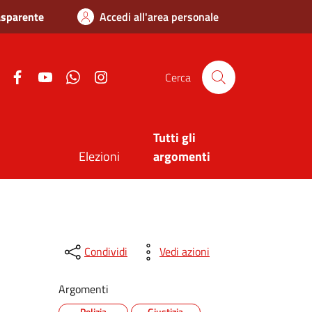
asparente
Accedi all'area personale
Twitter
Facebook
Youtube
Whatsapp
Instagram
Cerca
Tutti gli
Elezioni
argomenti
Condividi
Vedi azioni
Argomenti
Polizia
Giustizia