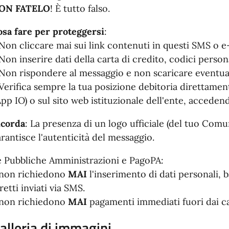
ON FATELO
! È tutto falso.
osa fare per proteggersi
:
Non cliccare mai sui link contenuti in questi SMS o e
Non inserire dati della carta di credito, codici perso
Non rispondere al messaggio e non scaricare eventuali
Verifica sempre la tua posizione debitoria direttament
App IO) o sul sito web istituzionale dell'ente, acced
icorda
: La presenza di un logo ufficiale (del tuo Com
rantisce l'autenticità del messaggio.
e Pubbliche Amministrazioni e PagoPA:
 non richiedono
MAI
l'inserimento di dati personali, 
retti inviati via SMS.
 non richiedono
MAI
pagamenti immediati fuori dai ca
alleria di immagini