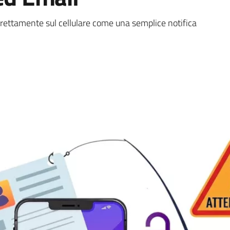
ullo Smartphone via SMS/W
direttamente sul cellulare come una semplice notifica