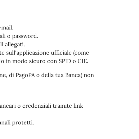
-mail.
nali o password.
 allegati.
e sull'applicazione ufficiale (come
endo in modo sicuro con SPID o CIE.
une, di PagoPA o della tua Banca) non
bancari o credenziali tramite link
nali protetti.