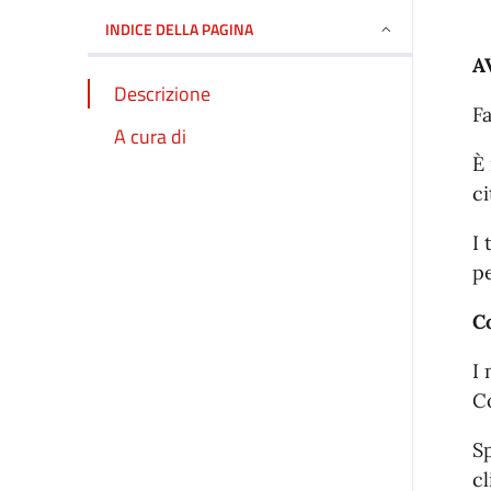
INDICE DELLA PAGINA
A
Descrizione
F
A cura di
È 
c
I 
p
C
I 
Co
Sp
c