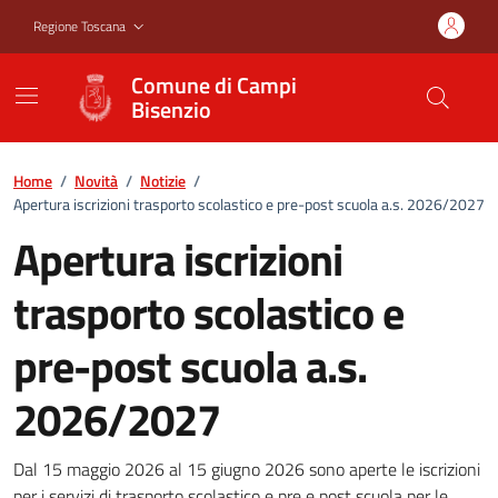
Vai ai contenuti
Vai al footer
Regione Toscana
Comune di Campi
Bisenzio
Home
/
Novità
/
Notizie
/
Apertura iscrizioni trasporto scolastico e pre-post scuola a.s. 2026/2027
Apertura iscrizioni
trasporto scolastico e
pre-post scuola a.s.
2026/2027
Apertura iscrizioni trasporto s
Dal 15 maggio 2026 al 15 giugno 2026 sono aperte le iscrizioni
per i servizi di trasporto scolastico e pre e post scuola per le