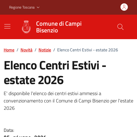
Vai ai contenuti
Vai al footer
Regione Toscana
Comune di Campi
Bisenzio
Home
/
Novità
/
Notizie
/
Elenco Centri Estivi - estate 2026
Elenco Centri Estivi -
estate 2026
Elenco Centri Estivi - estate 20
E' disponibile l'elenco dei centri estivi ammessi a
convenzionamento con il Comune di Campi Bisenzio per l'estate
2026
Data: