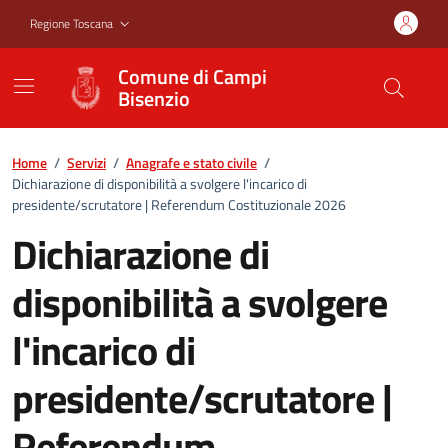
Vai ai contenuti
Vai al footer
Regione Toscana
Comune di Campi
Bisenzio
Home
/
Servizi
/
Anagrafe e stato civile
/
Dichiarazione di disponibilità a svolgere l'incarico di
presidente/scrutatore | Referendum Costituzionale 2026
Dichiarazione di
disponibilità a svolgere
l'incarico di
presidente/scrutatore |
Referendum