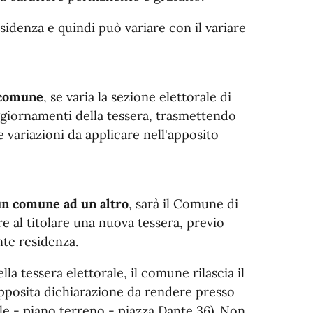
esidenza e quindi può variare con il variare
l comune
, se varia la sezione elettorale di
 aggiornamenti della tessera, trasmettendo
e variazioni da applicare nell'apposito
 un comune ad un altro
, sarà il Comune di
re al titolare una nuova tessera, previo
nte residenza.
ella tessera elettorale, il comune rilascia il
apposita dichiarazione da rendere presso
le - piano terreno - piazza Dante 36). Non