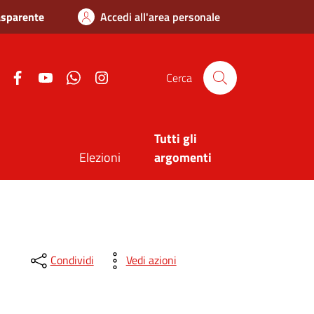
asparente
Accedi all'area personale
Twitter
Facebook
Youtube
Whatsapp
Instagram
Cerca
Tutti gli
Elezioni
argomenti
Condividi
Vedi azioni