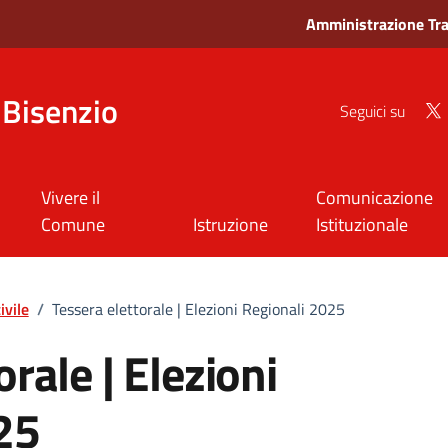
Amministrazione Tr
Bisenzio
Seguici su
Vivere il
Comunicazione
Comune
Istruzione
Istituzionale
ivile
/
Tessera elettorale | Elezioni Regionali 2025
orale | Elezioni
25