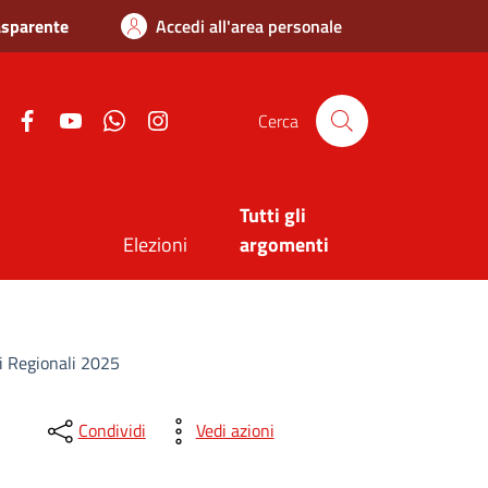
asparente
Accedi all'area personale
Twitter
Facebook
Youtube
Whatsapp
Instagram
Cerca
Tutti gli
Elezioni
argomenti
ni Regionali 2025
Condividi
Vedi azioni