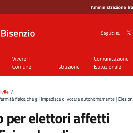
Amministrazione Tr
Bisenzio
Seguici su
Vivere il
Comunicazione
Comune
Istruzione
Istituzionale
ivile
/
 infermità fisica che gli impedisce di votare autonomamente | Elezio
 per elettori affetti