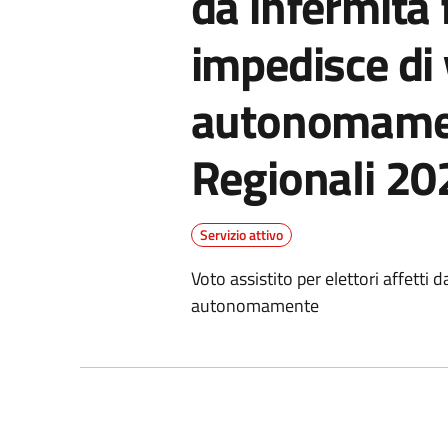
da infermità f
impedisce di
autonomament
Regionali 20
Servizio attivo
Voto assistito per elettori affetti 
autonomamente