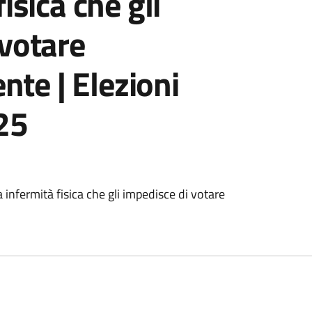
isica che gli
 votare
e | Elezioni
25
da infermità fisica che gli impedisce di votare