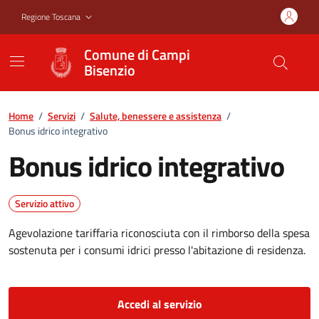
Vai ai contenuti
Vai al footer
Regione Toscana
Comune di Campi
Bisenzio
Home
/
Servizi
/
Salute, benessere e assistenza
/
Bonus idrico integrativo
Bonus idrico integrativo
Servizio attivo
Agevolazione tariffaria riconosciuta con il rimborso della spesa
sostenuta per i consumi idrici presso l'abitazione di residenza.
Accedi al servizio