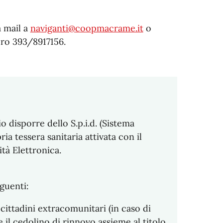
 mail a
naviganti@coopmacrame.it
o
ro 393/8917156.
 disporre dello S.p.i.d. (Sistema
ia tessera sanitaria attivata con il
tà Elettronica.
guenti:
i cittadini extracomunitari (in caso di
 il cedolino di rinnovo assieme al titolo