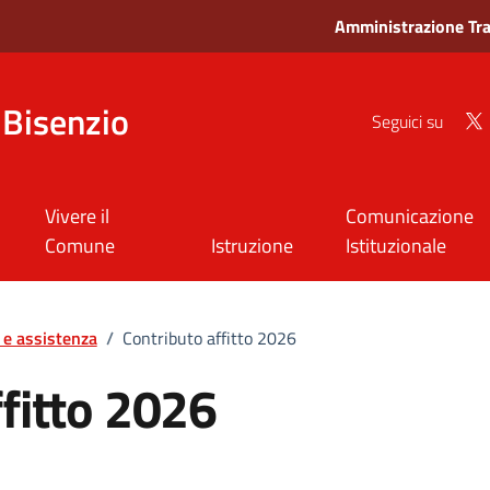
Amministrazione Tr
Bisenzio
Seguici su
Vivere il
Comunicazione
Comune
Istruzione
Istituzionale
 e assistenza
/
Contributo affitto 2026
ffitto 2026