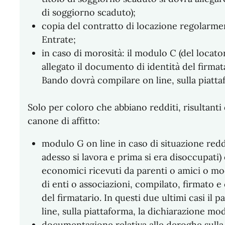
di soggiorno scaduto);
copia del contratto di locazione regolarmen
Entrate;
in caso di morosità: il modulo C (del locat
allegato il documento di identità del firmata
Bando dovrà compilare on line, sulla piatta
Solo per coloro che abbiano redditi, risultanti da
canone di affitto:
modulo G on line in caso di situazione reddi
adesso si lavora e prima si era disoccupati)
economici ricevuti da parenti o amici o modu
di enti o associazioni, compilato, firmato e
del firmatario. In questi due ultimi casi il
line, sulla piattaforma, la dichiarazione mod
documentazione relativa alle deroghe sulla t