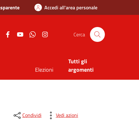
asparente
Accedi all'area personale
Twitter
Facebook
Youtube
Whatsapp
Instagram
Cerca
Tutti gli
Elezioni
argomenti
Condividi
Vedi azioni