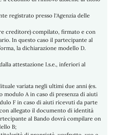
te registrato presso l'Agenzia delle
ore creditore) compilato, firmato e con
rio. In questo caso il partecipante al
forma, la dichiarazione modello D.
lla attestazione I.s.e., inferiori al
tuale variata negli ultimi due anni (es.
 o modulo A in caso di presenza di aiuti
lo F in caso di aiuti ricevuti da parte
 con allegato il documento di identità
 partecipante al Bando dovrà compilare on
ello B;
itolarità di proprietà, usufrutto, uso e