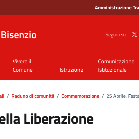
Amministrazione Tr
Bisenzio
Seguici su
Vivere il
Comunicazione
Comune
Istruzione
Istituzionale
ali
/
Raduno di comunità
/
Commemorazione
/
25 Aprile, Fest
ella Liberazione