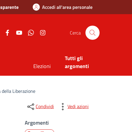
asparente
Accedi all'area personale
Twitter
Facebook
Youtube
Whatsapp
Instagram
Cerca
Tutti gli
Elezioni
argomenti
a della Liberazione
Condividi
Vedi azioni
Argomenti