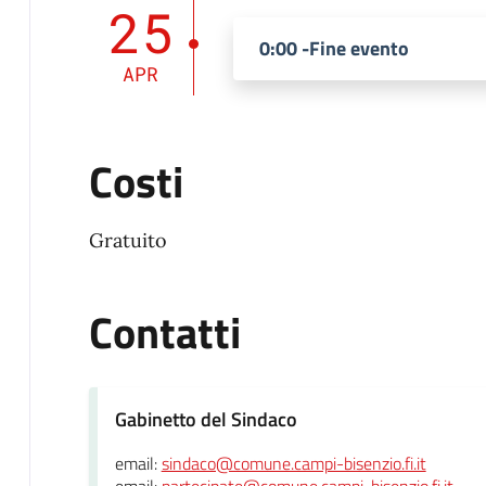
25
0:00 -Fine evento
APR
Costi
Gratuito
Contatti
Gabinetto del Sindaco
email:
sindaco@comune.campi-bisenzio.fi.it
email:
partecipate@comune.campi-bisenzio.fi.it