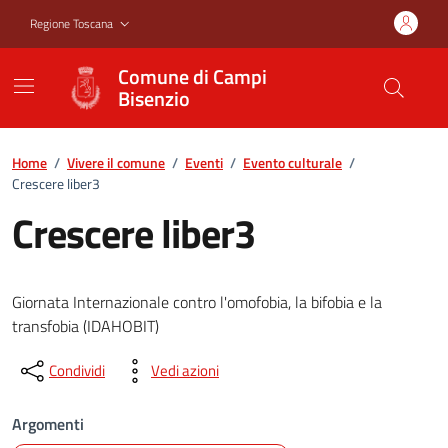
Vai ai contenuti
Vai al footer
Regione Toscana
Comune di Campi
Bisenzio
Home
/
Vivere il comune
/
Eventi
/
Evento culturale
/
Crescere liber3
Crescere liber3
Giornata Internazionale contro l'omofobia, la bifobia e la
transfobia (IDAHOBIT)
Condividi
Vedi azioni
Argomenti