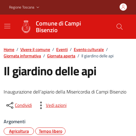
Vai ai contenuti
Vai al footer
Regione Toscana
Comune di Campi
Bisenzio
Home
/
Vivere il comune
/
Eventi
/
Evento culturale
/
Giornata informativa
/
Giornata aperta
/
Il giardino delle api
Il giardino delle api
Inaugurazione dell'apiario della Misericordia di Campi Bisenzio
Condividi
Vedi azioni
Argomenti
Agricoltura
Tempo libero