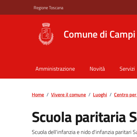
Vai ai contenuti
Vai al footer
Regione Toscana
Comune di Campi 
Amministrazione
Novità
Servizi
Home
/
Vivere il comune
/
Luoghi
/
Centro per 
Scuola paritaria 
Scuola dell'infanzia e nido d'infanzia paritari 