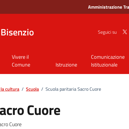
Amministrazione Tr
Bisenzio
Seguici su
Vivere il
Comunicazione
Comune
Istruzione
Istituzionale
la cultura
/
Scuola
/
Scuola paritaria Sacro Cuore
Sacro Cuore
Sacro Cuore