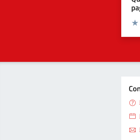
pa
Valut
Valu
Con