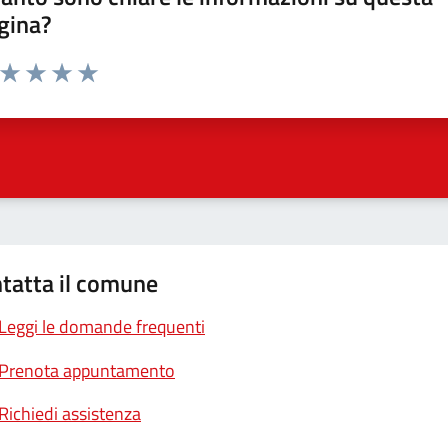
gina?
a da 1 a 5 stelle la pagina
ta 1 stelle su 5
Valuta 2 stelle su 5
Valuta 3 stelle su 5
Valuta 4 stelle su 5
Valuta 5 stelle su 5
tatta il comune
Leggi le domande frequenti
Prenota appuntamento
Richiedi assistenza