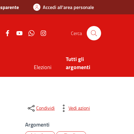
asparente
Accedi all'area personale
Twitter
Facebook
Youtube
Whatsapp
Instagram
Cerca
Tutti gli
Elezioni
argomenti
Condividi
Vedi azioni
Argomenti