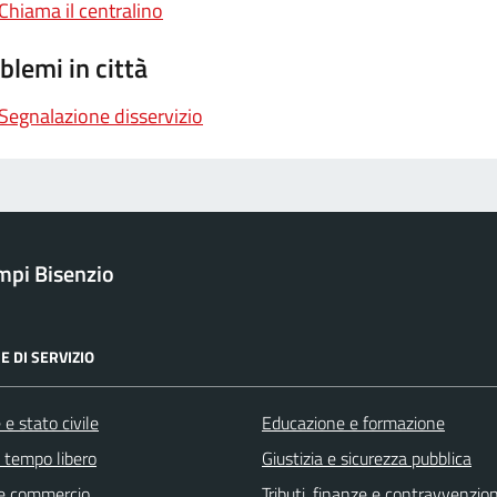
Chiama il centralino
blemi in città
Segnalazione disservizio
pi Bisenzio
E DI SERVIZIO
e stato civile
Educazione e formazione
e tempo libero
Giustizia e sicurezza pubblica
e commercio
Tributi, finanze e contravvenzion