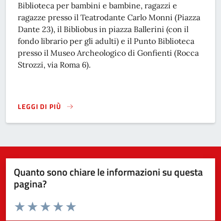
Biblioteca per bambini e bambine, ragazzi e
ragazze presso il Teatrodante Carlo Monni (Piazza
Dante 23), il Bibliobus in piazza Ballerini (con il
fondo librario per gli adulti) e il Punto Biblioteca
presso il Museo Archeologico di Gonfienti (Rocca
Strozzi, via Roma 6).
LEGGI DI PIÙ
BIBLIOTECA DIFFUSA TIZIANO TERZANI
Quanto sono chiare le informazioni su questa
pagina?
Valuta da 1 a 5 stelle la pagina
Valuta 1 stelle su 5
Valuta 2 stelle su 5
Valuta 3 stelle su 5
Valuta 4 stelle su 5
Valuta 5 stelle su 5