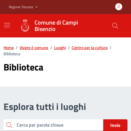
Vai ai contenuti
Vai al footer
Regione Toscana
Comune di Campi
Bisenzio
Home
/
Vivere il comune
/
Luoghi
/
Centro per la cultura
/
Biblioteca
Biblioteca
Esplora tutti i luoghi
Cerca per parola chiave
Invio