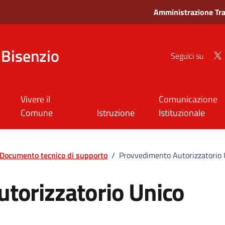
Amministrazione Tr
Bisenzio
Seguici su
Vivere il
Comunicazione
Comune
Istruzione
Istituzionale
Documento tecnico di supporto
/
Provvedimento Autorizzatorio 
torizzatorio Unico