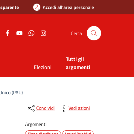
asparente
Accedi all'area personale
Twitter
Facebook
Youtube
Whatsapp
Instagram
Cerca
Tutti gli
Elezioni
argomenti
Unico (PAU)
Condividi
Vedi azioni
Argomenti
Piano di sviluppo
Lavori Pubblici